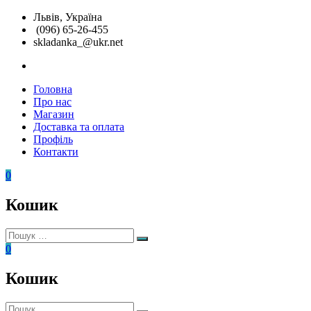
Перейти
Львів, Україна
до
(096) 65-26-455
вмісту
skladanka_@ukr.net
instagram
Головна
Складанка
Унікальні
Про нас
розвиваючі
Магазин
іграшки
Доставка та оплата
Профіль
Контакти
0
Кошик
Пошук:
Пошук
0
Кошик
Пошук: