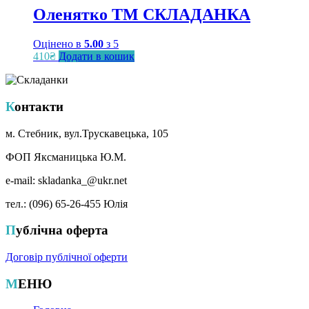
Оленятко ТМ СКЛАДАНКА
Оцінено в
5.00
з 5
410
₴
Додати в кошик
Контакти
м. Стебник, вул.Трускавецька, 105
ФОП Яксманицька Ю.М.
e-mail: skladanka_@ukr.net
тел.: (096) 65-26-455 Юлія
Публічна оферта
Договір публічної оферти
МЕНЮ