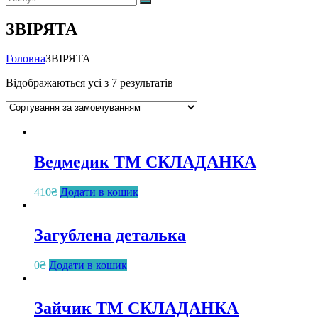
Пошук
ЗВІРЯТА
Головна
ЗВІРЯТА
Відображаються усі з 7 результатів
Ведмедик ТМ СКЛАДАНКА
410
₴
Додати в кошик
Загублена деталька
0
₴
Додати в кошик
Зайчик ТМ СКЛАДАНКА