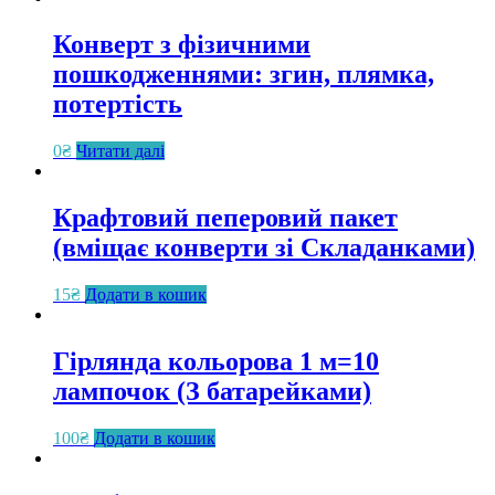
Конверт з фізичними
пошкодженнями: згин, плямка,
потертість
0
₴
Читати далі
Крафтовий пеперовий пакет
(вміщає конверти зі Складанками)
15
₴
Додати в кошик
Гірлянда кольорова 1 м=10
лампочок (З батарейками)
100
₴
Додати в кошик