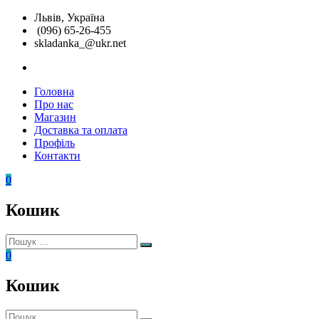
Перейти
Львів, Україна
до
(096) 65-26-455
вмісту
skladanka_@ukr.net
instagram
Головна
Складанка
Унікальні
Про нас
розвиваючі
Магазин
іграшки
Доставка та оплата
Профіль
Контакти
0
Кошик
Пошук:
Пошук
0
Кошик
Пошук: