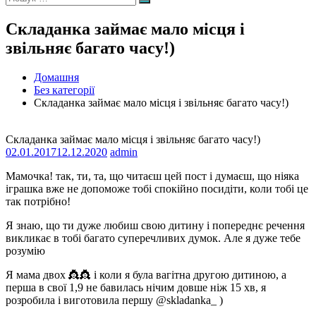
Пошук
Складанка займає мало місця і
звільняє багато часу!)
Домашня
Без категорії
Складанка займає мало місця і звільняє багато часу!)
Складанка займає мало місця і звільняє багато часу!)
02.01.2017
12.12.2020
admin
Мамочка! так, ти, та, що читаєш цей пост і думаєш, що ніяка
іграшка вже не допоможе тобі спокійно посидіти, коли тобі це
так потрібно!
Я знаю, що ти дуже любиш свою дитину і попереднє речення
викликає в тобі багато суперечливих думок. Але я дуже тебе
розумію
Я мама двох 👸👸 і коли я була вагітна другою дитиною, а
перша в свої 1,9 не бавилась нічим довше ніж 15 хв, я
розробила і виготовила першу @skladanka_ )