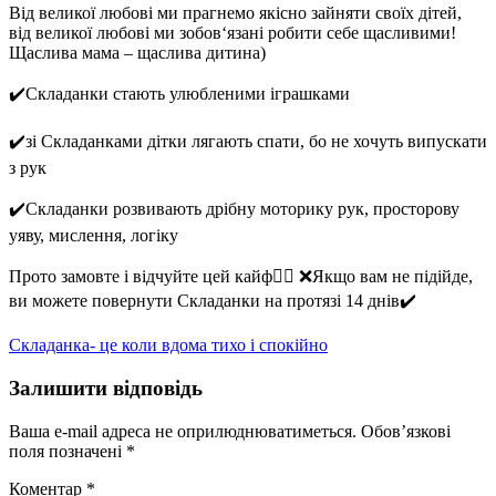
Від великої любові ми прагнемо якісно зайняти своїх дітей,
від великої любові ми зобов‘язані робити себе щасливими!
Щаслива мама – щаслива дитина)
✔️Складанки стають улюбленими іграшками
✔️зі Складанками дітки лягають спати, бо не хочуть випускати
з рук
✔️Складанки розвивають дрібну моторику рук, просторову
уяву, мислення, логіку
Прото замовте і відчуйте цей кайф🤸‍♂️ ❌Якщо вам не підійде,
ви можете повернути Складанки на протязі 14 днів✔️
Навігація
Складанка- це коли вдома тихо і спокійно
записів
Залишити відповідь
Ваша e-mail адреса не оприлюднюватиметься.
Обов’язкові
поля позначені
*
Коментар
*