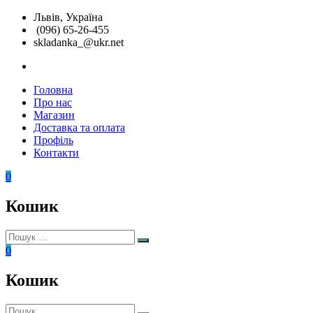
Перейти
Львів, Україна
до
(096) 65-26-455
вмісту
skladanka_@ukr.net
instagram
Головна
Складанка
Унікальні
Про нас
розвиваючі
Магазин
іграшки
Доставка та оплата
Профіль
Контакти
0
Кошик
Пошук:
Пошук
0
Кошик
Пошук: