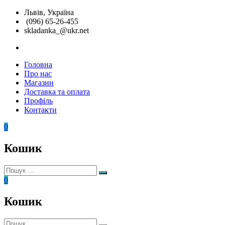
Перейти
Львів, Україна
до
(096) 65-26-455
вмісту
skladanka_@ukr.net
instagram
Головна
Складанка
Унікальні
Про нас
розвиваючі
Магазин
іграшки
Доставка та оплата
Профіль
Контакти
0
Кошик
Пошук:
Пошук
0
Кошик
Пошук: