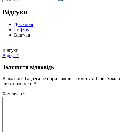
Пошук
Відгуки
Домашня
Projects
Відгуки
Відгуки
Навігація
Відгук 2
записів
Залишити відповідь
Ваша e-mail адреса не оприлюднюватиметься.
Обов’язкові
поля позначені
*
Коментар
*