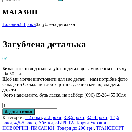
Пошук
МАГАЗИН
Головна
2-3 роки
Загублена деталька
Загублена деталька
0
₴
Безкоштовно додаємо загублені деталі до замовлення на суму
від 50 грн.
Щоб ми могли виготовити для вас деталі – нам потрібне фото
складеної Складанки або картинка, де позначено, які деталі
додати
Фото надсилайте, будь ласка, на вайбер: (096) 65-26-455 Юля
Загублена
деталька
Додати в кошик
кількість
Категорій:
1-2 роки
,
2-3 роки
,
3-3,5 роки
,
3,5-4 роки
,
4-4,5
роки
,
4,5-5 років
,
Абетки
,
ЗВІРЯТА
,
Карти України
,
НОВОРІЧНІ
,
ПИСАНКИ
,
Товари до 200 грн
,
ТРАНСПОРТ