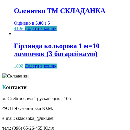
Оленятко ТМ СКЛАДАНКА
Оцінено в
5.00
з 5
410
₴
Додати в кошик
Гірлянда кольорова 1 м=10
лампочок (З батарейками)
100
₴
Додати в кошик
Контакти
м. Стебник, вул.Трускавецька, 105
ФОП Яксманицька Ю.М.
e-mail: skladanka_@ukr.net
тел.: (096) 65-26-455 Юлія