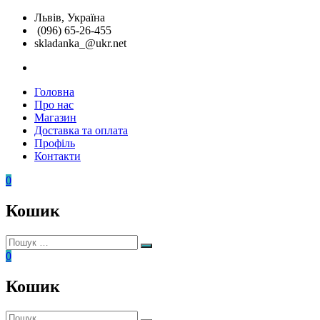
Перейти
Львів, Україна
до
(096) 65-26-455
вмісту
skladanka_@ukr.net
instagram
Головна
Складанка
Унікальні
Про нас
розвиваючі
Магазин
іграшки
Доставка та оплата
Профіль
Контакти
0
Кошик
Пошук:
Пошук
0
Кошик
Пошук: