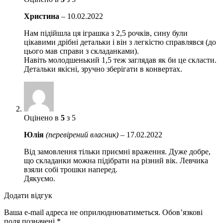
Христина
–
10.02.2022
Нам підійшла ця іграшка з 2,5 рочків, сину були
цікавими дрібні детальки і він з легкістю справлявся (до
цього мав справи з складанками).
Навіть молодшенький 1,5 теж заглядав як би це скласти.
Детальки якісні, зручно зберігати в конвертах.
Оцінено в
5
з 5
Юлія
(перевірений власник)
–
17.02.2022
Від замовлення тільки приємні враження. Дуже добре,
що складанки можна підібрати на різний вік. Левчика
взяли собі трошки наперед.
Дякуємо.
Додати відгук
Ваша e-mail адреса не оприлюднюватиметься.
Обов’язкові
поля позначені
*