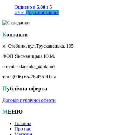
Оцінено в
5.00
з 5
430
₴
Додати в кошик
Контакти
м. Стебник, вул.Трускавецька, 105
ФОП Яксманицька Ю.М.
e-mail: skladanka_@ukr.net
тел.: (096) 65-26-455 Юлія
Публічна оферта
Договір публічної оферти
МЕНЮ
Головна
Про нас
Магазин