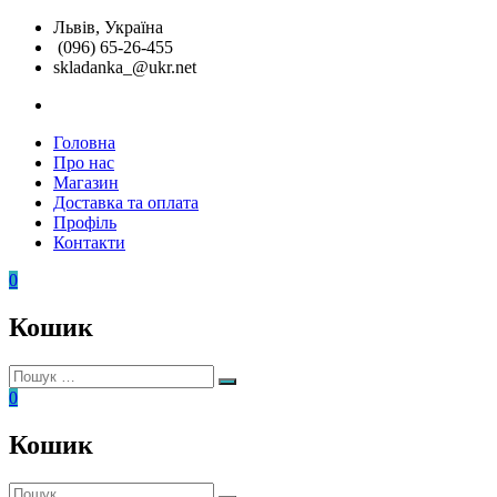
Перейти
Львів, Україна
до
(096) 65-26-455
вмісту
skladanka_@ukr.net
instagram
Головна
Складанка
Унікальні
Про нас
розвиваючі
Магазин
іграшки
Доставка та оплата
Профіль
Контакти
0
Кошик
Пошук:
Пошук
0
Кошик
Пошук: