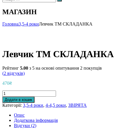
Пошук
МАГАЗИН
Головна
3,5-4 роки
Левчик ТМ СКЛАДАНКА
Левчик ТМ СКЛАДАНКА
Рейтинг
5.00
з 5 на основі опитування
2
покупців
(
2
відгуків)
470
₴
Левчик
ТМ
Додати в кошик
СКЛАДАНКА
Категорії:
3,5-4 роки
,
4-4,5 роки
,
ЗВІРЯТА
кількість
Опис
Додаткова інформація
Відгуки (2)