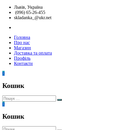
Перейти
Львів, Україна
до
(096) 65-26-455
вмісту
skladanka_@ukr.net
instagram
Головна
Складанка
Унікальні
Про нас
розвиваючі
Магазин
іграшки
Доставка та оплата
Профіль
Контакти
0
Кошик
Пошук:
Пошук
0
Кошик
Пошук: