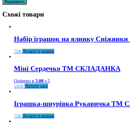
Схожі товари
Набір іграшок на ялинку Сніжинки №
70
₴
Додати в кошик
Міні Сердечко ТМ СКЛАДАНКА
Оцінено в
5.00
з 5
100
₴
Читати далі
Іграшка-шнурівка Рукавичка ТМ
70
₴
Додати в кошик