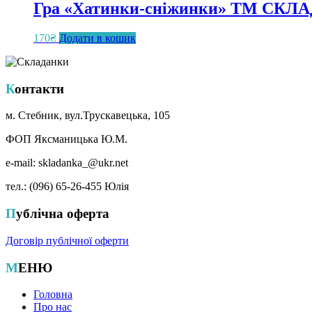
Гра «Хатинки-сніжинки» ТМ СКЛАД
170
₴
Додати в кошик
Контакти
м. Стебник, вул.Трускавецька, 105
ФОП Яксманицька Ю.М.
e-mail: skladanka_@ukr.net
тел.: (096) 65-26-455 Юлія
Публічна оферта
Договір публічної оферти
МЕНЮ
Головна
Про нас