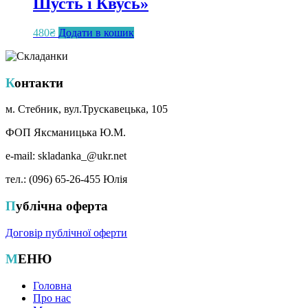
Шусть і Квусь»
480
₴
Додати в кошик
Контакти
м. Стебник, вул.Трускавецька, 105
ФОП Яксманицька Ю.М.
e-mail: skladanka_@ukr.net
тел.: (096) 65-26-455 Юлія
Публічна оферта
Договір публічної оферти
МЕНЮ
Головна
Про нас