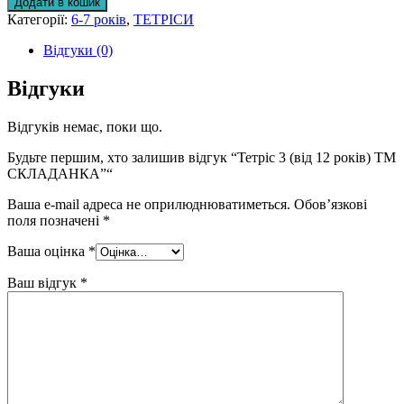
Додати в кошик
(від
Категорії:
6-7 років
,
ТЕТРІСИ
12
років)
Відгуки (0)
ТМ
СКЛАДАНКА
Відгуки
кількість
Відгуків немає, поки що.
Будьте першим, хто залишив відгук “Тетріс 3 (від 12 років) ТМ
СКЛАДАНКА”“
Ваша e-mail адреса не оприлюднюватиметься.
Обов’язкові
поля позначені
*
Ваша оцінка
*
Ваш відгук
*