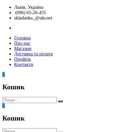
Перейти
Львів, Україна
до
(096) 65-26-455
вмісту
skladanka_@ukr.net
instagram
Головна
Складанка
Унікальні
Про нас
розвиваючі
Магазин
іграшки
Доставка та оплата
Профіль
Контакти
0
Кошик
Пошук:
Пошук
0
Кошик
Пошук: