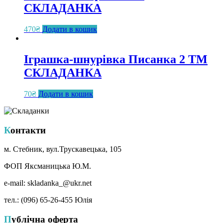
СКЛАДАНКА
470
₴
Додати в кошик
Іграшка-шнурівка Писанка 2 ТМ
СКЛАДАНКА
70
₴
Додати в кошик
Контакти
м. Стебник, вул.Трускавецька, 105
ФОП Яксманицька Ю.М.
e-mail: skladanka_@ukr.net
тел.: (096) 65-26-455 Юлія
Публічна оферта