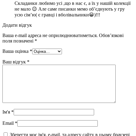
Складанки любимо усі ,що в нас є, а їх у нашій колекції
не мало 😉 Але саме писанки мемо об’єднують у гру
усю сім’ю( є гравці і вболівальники😀)!!!
Додати відгук
Ваша e-mail адреса не оприлюднюватиметься.
Обов’язкові
поля позначені
*
Ваша оцінка
*
Ваш відгук
*
Ім'я
*
Email
*
Зберегти моє ім'я, e-mail, та адресу сайту в цьому браузері