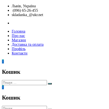
Перейти
Львів, Україна
до
(096) 65-26-455
вмісту
skladanka_@ukr.net
instagram
Головна
Складанка
Унікальні
Про нас
розвиваючі
Магазин
іграшки
Доставка та оплата
Профіль
Контакти
0
Кошик
Пошук:
Пошук
0
Кошик
Пошук: