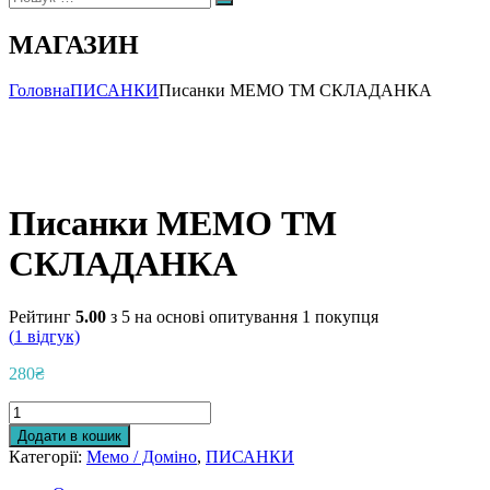
Пошук
МАГАЗИН
Головна
ПИСАНКИ
Писанки МЕМО ТМ СКЛАДАНКА
Писанки МЕМО ТМ
СКЛАДАНКА
Рейтинг
5.00
з 5 на основі опитування
1
покупця
(
1
відгук)
280
₴
Писанки
МЕМО
Додати в кошик
ТМ
Категорії:
Мемо / Доміно
,
ПИСАНКИ
СКЛАДАНКА
кількість